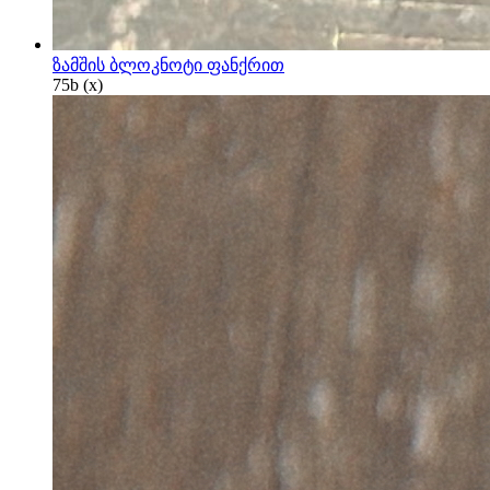
ზამშის ბლოკნოტი ფანქრით
75
b
(x)