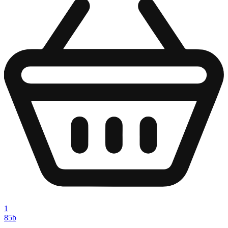
1
85
b